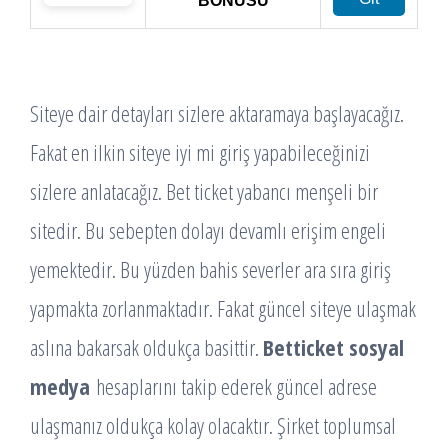
Siteye dair detayları sizlere aktaramaya başlayacağız.
Fakat en ilkin siteye iyi mi giriş yapabileceğinizi
sizlere anlatacağız. Bet ticket yabancı menşeli bir
sitedir. Bu sebepten dolayı devamlı erişim engeli
yemektedir. Bu yüzden bahis severler ara sıra giriş
yapmakta zorlanmaktadır. Fakat güncel siteye ulaşmak
aslına bakarsak oldukça basittir.
Betticket sosyal
medya
hesaplarını takip ederek güncel adrese
ulaşmanız oldukça kolay olacaktır. Şirket toplumsal