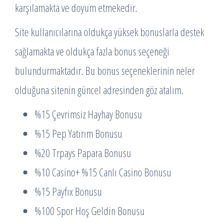
karşılamakta ve doyum etmekedir.
Site kullanıcılarına oldukça yüksek bonuslarla destek
sağlamakta ve oldukça fazla bonus seçeneği
bulundurmaktadır. Bu bonus seçeneklerinin neler
olduğuna sitenin güncel adresinden göz atalım.
%15 Çevrimsiz Hayhay Bonusu
%15 Pep Yatırım Bonusu
%20 Trpays Papara Bonusu
%10 Casino+ %15 Canlı Casino Bonusu
%15 Payfıx Bonusu
%100 Spor Hoş Geldin Bonusu