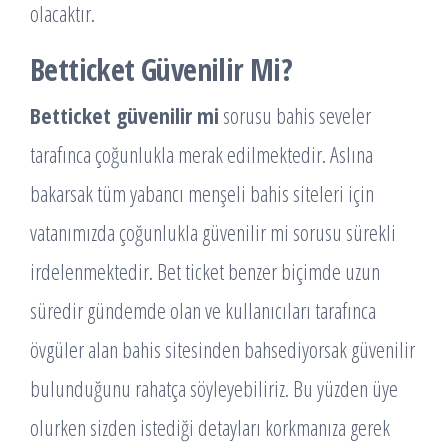
olacaktır.
Betticket Güvenilir Mi?
Betticket güvenilir mi
sorusu bahis seveler
tarafınca çoğunlukla merak edilmektedir. Aslına
bakarsak tüm yabancı menşeli bahis siteleri için
vatanımızda çoğunlukla güvenilir mi sorusu sürekli
irdelenmektedir. Bet ticket benzer biçimde uzun
süredir gündemde olan ve kullanıcıları tarafınca
övgüler alan bahis sitesinden bahsediyorsak güvenilir
bulunduğunu rahatça söyleyebiliriz. Bu yüzden üye
olurken sizden istediği detayları korkmanıza gerek