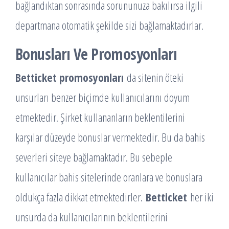
bağlandıktan sonrasında sorununuza bakılırsa ilgili
departmana otomatik şekilde sizi bağlamaktadırlar.
Bonusları Ve Promosyonları
Betticket promosyonları
da sitenin öteki
unsurları benzer biçimde kullanıcılarını doyum
etmektedir. Şirket kullananların beklentilerini
karşılar düzeyde bonuslar vermektedir. Bu da bahis
severleri siteye bağlamaktadır. Bu sebeple
kullanıcılar bahis sitelerinde oranlara ve bonuslara
oldukça fazla dikkat etmektedirler.
Betticket
her iki
unsurda da kullanıcılarının beklentilerini