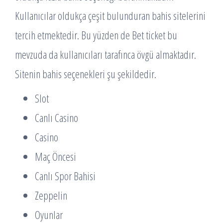
Kullanıcılar oldukça çeşit bulunduran bahis sitelerini
tercih etmektedir. Bu yüzden de Bet ticket bu
mevzuda da kullanıcıları tarafınca övgü almaktadır.
Sitenin bahis seçenekleri şu şekildedir.
Slot
Canlı Casino
Casino
Maç Öncesi
Canlı Spor Bahisi
Zeppelin
Oyunlar