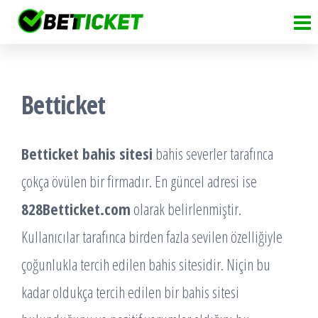
Betticket
Betticket
İçeriğe
Giriş –
atla
Bahis,
Casino
ve
fazlası
Betticket
burada!
Betticket
bahis sitesi
bahis severler tarafınca
çokça övülen bir firmadır. En güncel adresi ise
828Betticket.com
olarak belirlenmiştir.
Kullanıcılar tarafınca birden fazla sevilen özelliğiyle
çoğunlukla tercih edilen bahis sitesidir. Niçin bu
kadar oldukça tercih edilen bir bahis sitesi