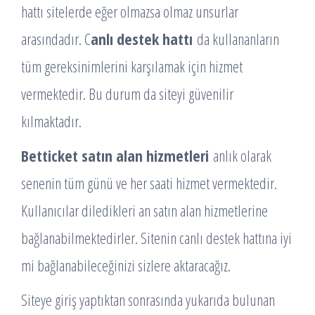
hattı sitelerde eğer olmazsa olmaz unsurlar
arasındadır. C
anlı destek hattı
da kullananların
tüm gereksinimlerini karşılamak için hizmet
vermektedir. Bu durum da siteyi güvenilir
kılmaktadır.
Betticket satın alan hizmetleri
anlık olarak
senenin tüm günü ve her saati hizmet vermektedir.
Kullanıcılar diledikleri an satın alan hizmetlerine
bağlanabilmektedirler. Sitenin canlı destek hattına iyi
mi bağlanabileceğinizi sizlere aktaracağız.
Siteye giriş yaptıktan sonrasında yukarıda bulunan