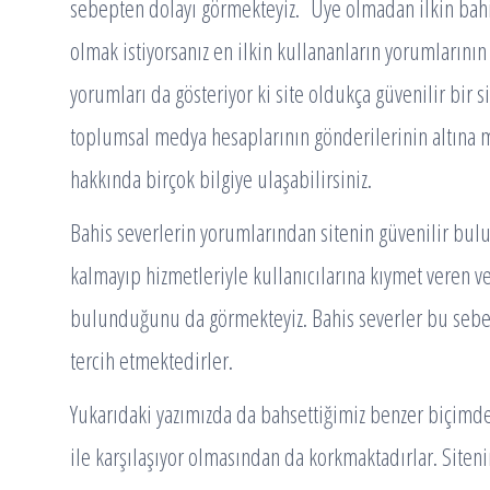
sebepten dolayı görmekteyiz. Üye olmadan ilkin bahi
olmak istiyorsanız en ilkin kullananların yorumlarının
yorumları da gösteriyor ki site oldukça güvenilir bir 
toplumsal medya hesaplarının gönderilerinin altına 
hakkında birçok bilgiye ulaşabilirsiniz.
Bahis severlerin yorumlarından sitenin güvenilir bul
kalmayıp hizmetleriyle kullanıcılarına kıymet veren ve
bulunduğunu da görmekteyiz. Bahis severler bu sebept
tercih etmektedirler.
Yukarıdaki yazımızda da bahsettiğimiz benzer biçimde 
ile karşılaşıyor olmasından da korkmaktadırlar. Siteni