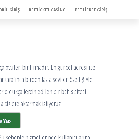
BIL GIRIŞ
BETTICKET CASINO
BETTICKET GIRIŞ
ça övülen bir firmadır. En güncel adresi ise
ar tarafınca birden fazla sevilen özelliğiyle
r oldukça tercih edilen bir bahis sitesi
 sizlere aktarmak istiyoruz.
iş Yap
 Bu sebeple hizmetlerinde kullanıcılarına