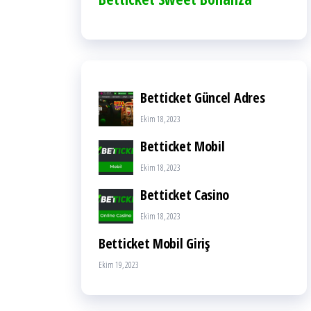
Betticket Güncel Adres
Ekim 18, 2023
Betticket Mobil
Ekim 18, 2023
Betticket Casino
Ekim 18, 2023
Betticket Mobil Giriş
Ekim 19, 2023