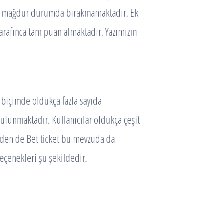
rını mağdur durumda bırakmamaktadır. Ek
 tarafınca tam puan almaktadır. Yazımızın
biçimde oldukça fazla sayıda
ulunmaktadır. Kullanıcılar oldukça çeşit
zden de Bet ticket bu mevzuda da
seçenekleri şu şekildedir.