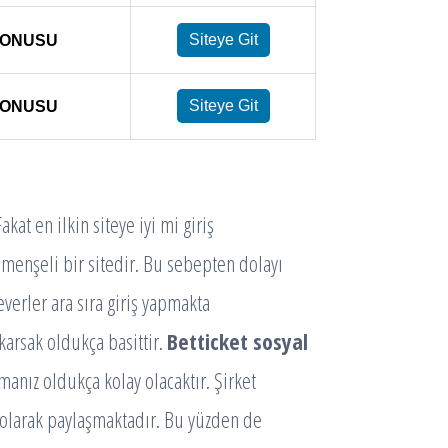
kat en ilkin siteye iyi mi giriş
ı menşeli bir sitedir. Bu sebepten dolayı
erler ara sıra giriş yapmakta
karsak oldukça basittir.
Betticket sosyal
anız oldukça kolay olacaktır. Şirket
olarak paylaşmaktadır. Bu yüzden de