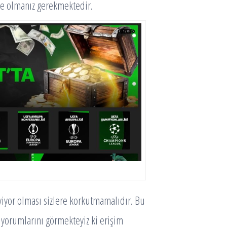
e olmanız gerekmektedir.
yiyor olması sizlere korkutmamalıdır. Bu
 yorumlarını görmekteyiz ki erişim