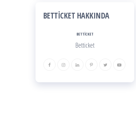
BETTICKET HAKKINDA
BETTICKET
Betticket