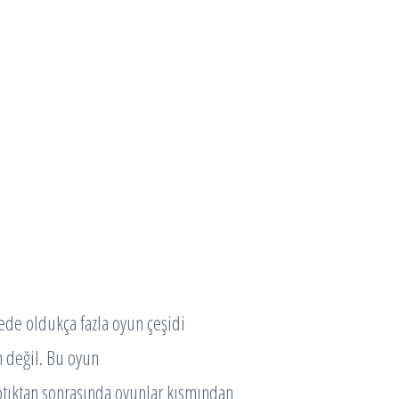
ede oldukça fazla oyun çeşidi
 değil. Bu oyun
yaptıktan sonrasında oyunlar kısmından