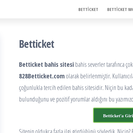
BETTICKET
BETTICKET MO
Betticket
Betticket
bahis sitesi
bahis severler tarafınca çok
828Betticket.com
olarak belirlenmiştir. Kullanıcıl
çoğunlukla tercih edilen bahis sitesidir. Niçin bu kada
bulunduğunu ve pozitif yorumlar aldığını bu yazımızda
Betticket'a Gir
Sitenin oldukça fazla ilgi gördüğünü söyledik. Niçin?