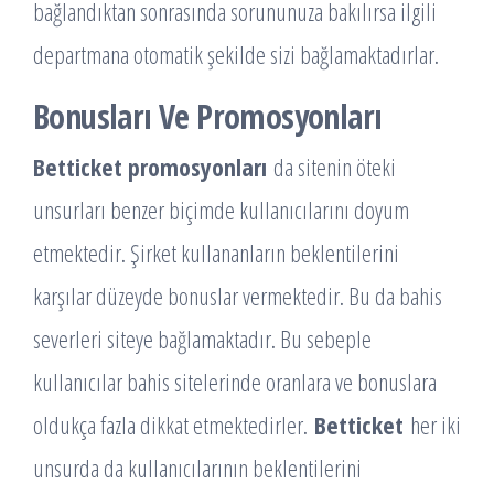
bağlandıktan sonrasında sorununuza bakılırsa ilgili
departmana otomatik şekilde sizi bağlamaktadırlar.
Bonusları Ve Promosyonları
Betticket promosyonları
da sitenin öteki
unsurları benzer biçimde kullanıcılarını doyum
etmektedir. Şirket kullananların beklentilerini
karşılar düzeyde bonuslar vermektedir. Bu da bahis
severleri siteye bağlamaktadır. Bu sebeple
kullanıcılar bahis sitelerinde oranlara ve bonuslara
oldukça fazla dikkat etmektedirler.
Betticket
her iki
unsurda da kullanıcılarının beklentilerini