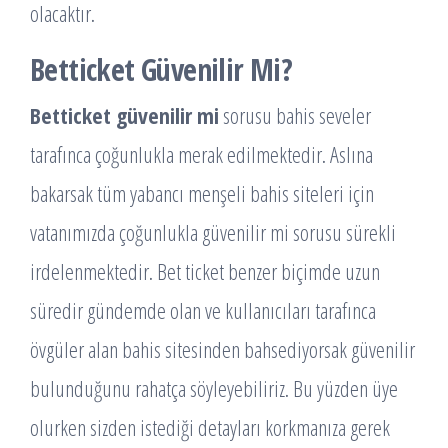
olacaktır.
Betticket Güvenilir Mi?
Betticket güvenilir mi
sorusu bahis seveler
tarafınca çoğunlukla merak edilmektedir. Aslına
bakarsak tüm yabancı menşeli bahis siteleri için
vatanımızda çoğunlukla güvenilir mi sorusu sürekli
irdelenmektedir. Bet ticket benzer biçimde uzun
süredir gündemde olan ve kullanıcıları tarafınca
övgüler alan bahis sitesinden bahsediyorsak güvenilir
bulunduğunu rahatça söyleyebiliriz. Bu yüzden üye
olurken sizden istediği detayları korkmanıza gerek