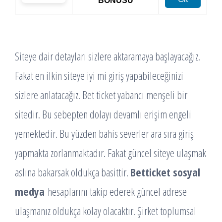
Siteye dair detayları sizlere aktaramaya başlayacağız.
Fakat en ilkin siteye iyi mi giriş yapabileceğinizi
sizlere anlatacağız. Bet ticket yabancı menşeli bir
sitedir. Bu sebepten dolayı devamlı erişim engeli
yemektedir. Bu yüzden bahis severler ara sıra giriş
yapmakta zorlanmaktadır. Fakat güncel siteye ulaşmak
aslına bakarsak oldukça basittir.
Betticket sosyal
medya
hesaplarını takip ederek güncel adrese
ulaşmanız oldukça kolay olacaktır. Şirket toplumsal