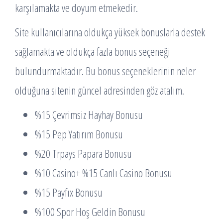
karşılamakta ve doyum etmekedir.
Site kullanıcılarına oldukça yüksek bonuslarla destek
sağlamakta ve oldukça fazla bonus seçeneği
bulundurmaktadır. Bu bonus seçeneklerinin neler
olduğuna sitenin güncel adresinden göz atalım.
%15 Çevrimsiz Hayhay Bonusu
%15 Pep Yatırım Bonusu
%20 Trpays Papara Bonusu
%10 Casino+ %15 Canlı Casino Bonusu
%15 Payfıx Bonusu
%100 Spor Hoş Geldin Bonusu