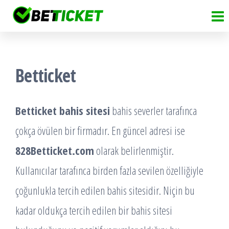
Betticket
Betticket
İçeriğe
Giriş –
atla
Bahis,
Casino
ve
fazlası
Betticket
burada!
Betticket
bahis sitesi
bahis severler tarafınca
çokça övülen bir firmadır. En güncel adresi ise
828Betticket.com
olarak belirlenmiştir.
Kullanıcılar tarafınca birden fazla sevilen özelliğiyle
çoğunlukla tercih edilen bahis sitesidir. Niçin bu
kadar oldukça tercih edilen bir bahis sitesi