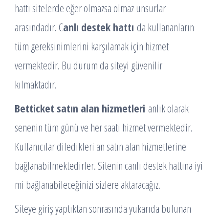
hattı sitelerde eğer olmazsa olmaz unsurlar
arasındadır. C
anlı destek hattı
da kullananların
tüm gereksinimlerini karşılamak için hizmet
vermektedir. Bu durum da siteyi güvenilir
kılmaktadır.
Betticket satın alan hizmetleri
anlık olarak
senenin tüm günü ve her saati hizmet vermektedir.
Kullanıcılar diledikleri an satın alan hizmetlerine
bağlanabilmektedirler. Sitenin canlı destek hattına iyi
mi bağlanabileceğinizi sizlere aktaracağız.
Siteye giriş yaptıktan sonrasında yukarıda bulunan