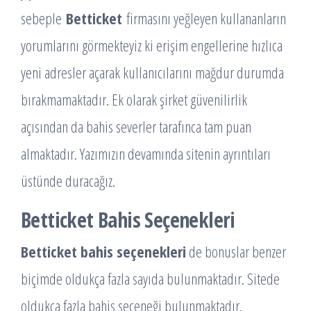
sebeple
Betticket
firmasını yeğleyen kullananların
yorumlarını görmekteyiz ki erişim engellerine hızlıca
yeni adresler açarak kullanıcılarını mağdur durumda
bırakmamaktadır. Ek olarak şirket güvenilirlik
açısından da bahis severler tarafınca tam puan
almaktadır. Yazımızın devamında sitenin ayrıntıları
üstünde duracağız.
Betticket Bahis Seçenekleri
Betticket bahis seçenekleri
de bonuslar benzer
biçimde oldukça fazla sayıda bulunmaktadır. Sitede
oldukça fazla bahis seçeneği bulunmaktadır.