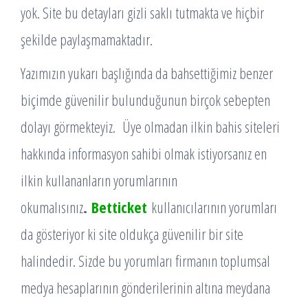
yok. Site bu detayları gizli saklı tutmakta ve hiçbir
şekilde paylaşmamaktadır.
Yazımızın yukarı başlığında da bahsettiğimiz benzer
biçimde güvenilir bulunduğunun birçok sebepten
dolayı görmekteyiz. Üye olmadan ilkin bahis siteleri
hakkında informasyon sahibi olmak istiyorsanız en
ilkin kullananların yorumlarının
okumalısınız
.
Betticket
kullanıcılarının yorumları
da gösteriyor ki site oldukça güvenilir bir site
halindedir. Sizde bu yorumları firmanın toplumsal
medya hesaplarının gönderilerinin altına meydana