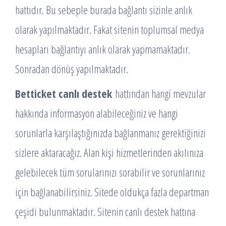
hattıdır. Bu sebeple burada bağlantı sizinle anlık
olarak yapılmaktadır. Fakat sitenin toplumsal medya
hesapları bağlantıyı anlık olarak yapmamaktadır.
Sonradan dönüş yapılmaktadır.
Betticket canlı destek
hattından hangi mevzular
hakkında informasyon alabileceğiniz ve hangi
sorunlarla karşılaştığınızda bağlanmanız gerektiğinizi
sizlere aktaracağız. Alan kişi hizmetlerinden akılınıza
gelebilecek tüm sorularınızı sorabilir ve sorunlarınız
için bağlanabilirsiniz. Sitede oldukça fazla departman
çeşidi bulunmaktadır. Sitenin canlı destek hattına