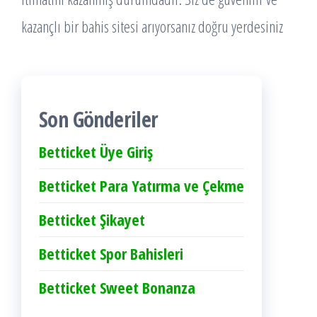
kazançlı bir bahis sitesi arıyorsanız doğru yerdesiniz
Son Gönderiler
Betticket Üye Giriş
Betticket Para Yatırma ve Çekme
Betticket Şikayet
Betticket Spor Bahisleri
Betticket Sweet Bonanza