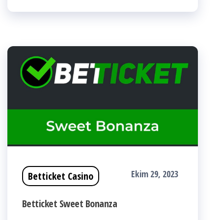
Ekim 29, 2023
Betticket Casino
Betticket Sweet Bonanza