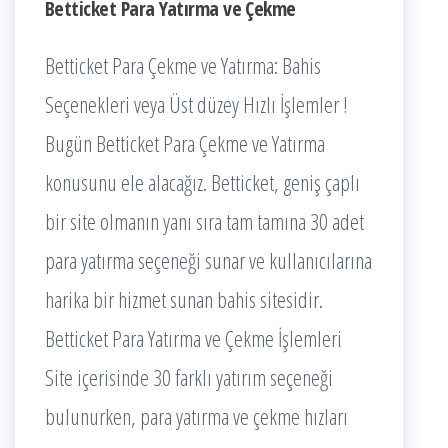
Betticket Para Yatırma ve Çekme
Betticket Para Çekme ve Yatırma: Bahis
Seçenekleri veya Üst düzey Hızlı İşlemler !
Bugün Betticket Para Çekme ve Yatırma
konusunu ele alacağız. Betticket, geniş çaplı
bir site olmanın yanı sıra tam tamına 30 adet
para yatırma seçeneği sunar ve kullanıcılarına
harika bir hizmet sunan bahis sitesidir.
Betticket Para Yatırma ve Çekme İşlemleri
Site içerisinde 30 farklı yatırım seçeneği
bulunurken, para yatırma ve çekme hızları