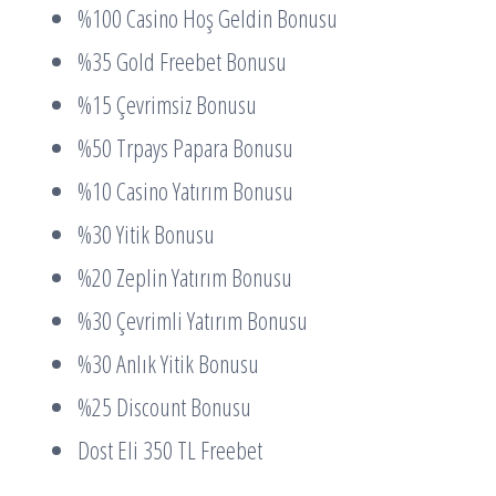
%100 Casino Hoş Geldin Bonusu
%35 Gold Freebet Bonusu
%15 Çevrimsiz Bonusu
%50 Trpays Papara Bonusu
%10 Casino Yatırım Bonusu
%30 Yitik Bonusu
%20 Zeplin Yatırım Bonusu
%30 Çevrimli Yatırım Bonusu
%30 Anlık Yitik Bonusu
%25 Discount Bonusu
Dost Eli 350 TL Freebet