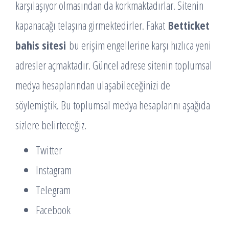
karşılaşıyor olmasından da korkmaktadırlar. Sitenin
kapanacağı telaşına girmektedirler. Fakat
Betticket
bahis sitesi
bu erişim engellerine karşı hızlıca yeni
adresler açmaktadır. Güncel adrese sitenin toplumsal
medya hesaplarından ulaşabileceğinizi de
söylemiştik. Bu toplumsal medya hesaplarını aşağıda
sizlere belirteceğiz.
Twitter
Instagram
Telegram
Facebook