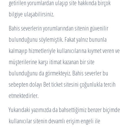
getirilen yorumlardan ulaşıp site hakkında birçok
bilgiye ulaşabilirsiniz.
Bahis severlerin yorumlarından sitenin güvenilir
bulunduğunu söylemiştik. Fakat yalnız bununla
kalmayıp hizmetleriyle kullanıcılarına kıymet veren ve
müşterilerine karşı itimat kazanan bir site
bulunduğunu da görmekteyiz. Bahis severler bu
sebepten dolayı Bet ticket sitesini çoğunlukla tercih
etmektedirler.
Yukarıdaki yazımızda da bahsettiğimiz benzer biçimde
kullanıcılar sitenin devamlı erişim engeli ile