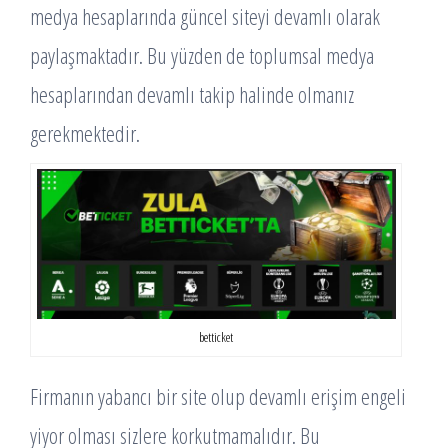
medya hesaplarında güncel siteyi devamlı olarak
paylaşmaktadır. Bu yüzden de toplumsal medya
hesaplarından devamlı takip halinde olmanız
gerekmektedir.
betticket
Firmanın yabancı bir site olup devamlı erişim engeli
yiyor olması sizlere korkutmamalıdır. Bu