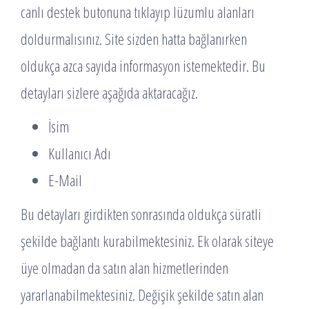
canlı destek butonuna tıklayıp lüzumlu alanları
doldurmalısınız. Site sizden hatta bağlanırken
oldukça azca sayıda informasyon istemektedir. Bu
detayları sizlere aşağıda aktaracağız.
İsim
Kullanıcı Adı
E-Mail
Bu detayları girdikten sonrasında oldukça süratli
şekilde bağlantı kurabilmektesiniz. Ek olarak siteye
üye olmadan da satın alan hizmetlerinden
yararlanabilmektesiniz. Değişik şekilde satın alan