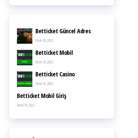
Betticket Güncel Adres
Ekim 18, 2023
Betticket Mobil
Ekim 18, 2023
Betticket Casino
Ekim 18, 2023
Betticket Mobil Giriş
Ekim 19, 2023