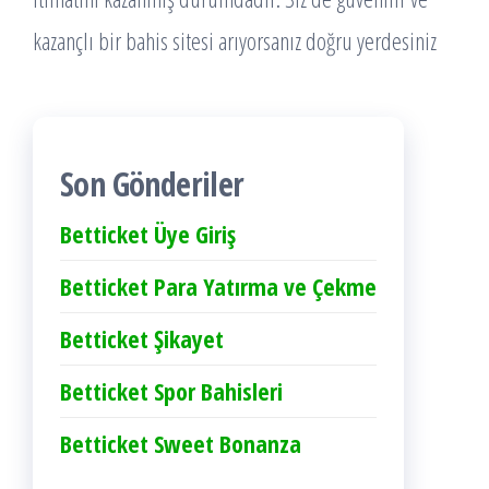
kazançlı bir bahis sitesi arıyorsanız doğru yerdesiniz
Son Gönderiler
Betticket Üye Giriş
Betticket Para Yatırma ve Çekme
Betticket Şikayet
Betticket Spor Bahisleri
Betticket Sweet Bonanza