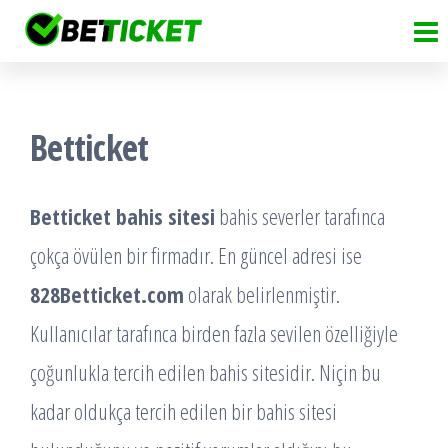
Betticket
Betticket
İçeriğe
Giriş –
atla
Bahis,
Casino
ve
fazlası
Betticket
burada!
Betticket
bahis sitesi
bahis severler tarafınca
çokça övülen bir firmadır. En güncel adresi ise
828Betticket.com
olarak belirlenmiştir.
Kullanıcılar tarafınca birden fazla sevilen özelliğiyle
çoğunlukla tercih edilen bahis sitesidir. Niçin bu
kadar oldukça tercih edilen bir bahis sitesi