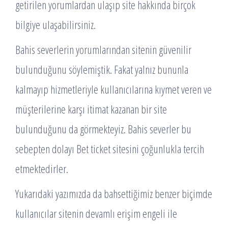
getirilen yorumlardan ulaşıp site hakkında birçok
bilgiye ulaşabilirsiniz.
Bahis severlerin yorumlarından sitenin güvenilir
bulunduğunu söylemiştik. Fakat yalnız bununla
kalmayıp hizmetleriyle kullanıcılarına kıymet veren ve
müşterilerine karşı itimat kazanan bir site
bulunduğunu da görmekteyiz. Bahis severler bu
sebepten dolayı Bet ticket sitesini çoğunlukla tercih
etmektedirler.
Yukarıdaki yazımızda da bahsettiğimiz benzer biçimde
kullanıcılar sitenin devamlı erişim engeli ile