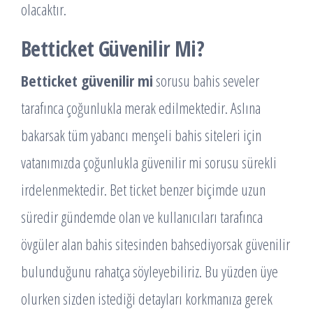
olacaktır.
Betticket Güvenilir Mi?
Betticket güvenilir mi
sorusu bahis seveler
tarafınca çoğunlukla merak edilmektedir. Aslına
bakarsak tüm yabancı menşeli bahis siteleri için
vatanımızda çoğunlukla güvenilir mi sorusu sürekli
irdelenmektedir. Bet ticket benzer biçimde uzun
süredir gündemde olan ve kullanıcıları tarafınca
övgüler alan bahis sitesinden bahsediyorsak güvenilir
bulunduğunu rahatça söyleyebiliriz. Bu yüzden üye
olurken sizden istediği detayları korkmanıza gerek