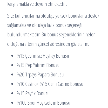
karşılamakta ve doyum etmekedir.
Site kullanıcılarına oldukça yüksek bonuslarla destek
sağlamakta ve oldukça fazla bonus seçeneği
bulundurmaktadır. Bu bonus seçeneklerinin neler
olduğuna sitenin güncel adresinden göz atalım.
%15 Çevrimsiz Hayhay Bonusu
%15 Pep Yatırım Bonusu
%20 Trpays Papara Bonusu
%10 Casino+ %15 Canlı Casino Bonusu
%15 Payfıx Bonusu
%100 Spor Hoş Geldin Bonusu