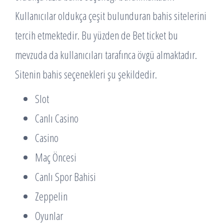
Kullanıcılar oldukça çeşit bulunduran bahis sitelerini
tercih etmektedir. Bu yüzden de Bet ticket bu
mevzuda da kullanıcıları tarafınca övgü almaktadır.
Sitenin bahis seçenekleri şu şekildedir.
Slot
Canlı Casino
Casino
Maç Öncesi
Canlı Spor Bahisi
Zeppelin
Oyunlar