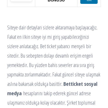
Siteye dair detayları sizlere aktaramaya başlayacağız.
Fakat en ilkin siteye iyi mi giriş yapabileceğinizi
sizlere anlatacağız. Bet ticket yabancı menşeli bir
sitedir. Bu sebepten dolayı devamlı erişim engeli
yemektedir. Bu yüzden bahis severler ara sıra giriş
yapmakta zorlanmaktadır. Fakat güncel siteye ulaşmak
aslına bakarsak oldukça basittir.
Betticket sosyal
medya
hesaplarını takip ederek güncel adrese
ulaşmanız oldukça kolay olacaktır. Şirket toplumsal